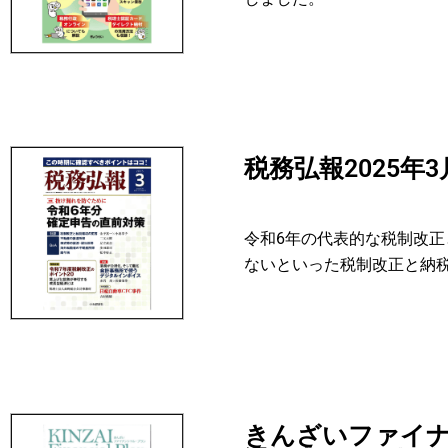
税務弘報2025
令和6年の代表的な税制改
ないといった税制改正と納
きんざいファイナ