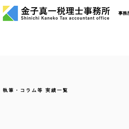
内
容
事務
を
ス
キ
ッ
プ
執筆・コラム等 実績一覧