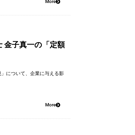
More
 金子真一の「定額
税」について、企業に与える影
More